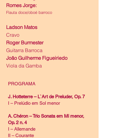
Romes Jorge:
Flauta doce/oboé barroco
Ladson Matos
Cravo
Roger Burmester
Guitarra Barroca
João Guilherme Figueiriedo
Viola da Gamba
PROGRAMA
J. Hotteterre – L`Art de Preluder, Op. 7
I – Prelúdio em Sol menor
A. Chéron – Trio Sonata em Mi menor,
Op. 2 n. 4
I – Allemande
II – Courante