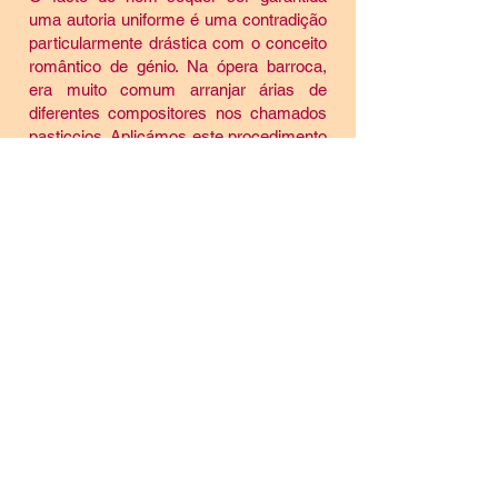
uma autoria uniforme é uma contradição
particularmente drástica com o conceito
romântico de génio. Na ópera barroca,
era muito comum arranjar árias de
diferentes compositores nos chamados
pasticcios. Aplicámos este procedimento
à sonata de Marcello. Os três primeiros
andamentos são baseados em solos
para cravo de Benedetto, enquanto o
Presto final é uma paráfrase do famoso
concerto para oboé do seu irmão
Alessandro. Mas não é tudo: a parte do
baixo vem de uma transcrição para
cravo de Johann Sebastian Bach, e o
terceiro andamento contém material de
uma sonata para violino de Antonio
Vivaldi.
Um fator essencial no processo de
reciclagem musical, no sentido de uma
renovação constante da obra depois de