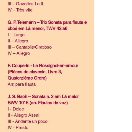
III – Gavottes I e II
IV – Très vite
G. P. Telemann – Trio Sonata para flauta e
oboé em Lá menor, TWV 42:a6
I – Largo
II – Allegro
III – Cantabile/Gratioso
IV – Allegro
F. Couperin - Le Rossignol-en-amour
(Pièces de clavecin, Livro 3,
Quatorzième Ordre)
Arr. para flauta
J. S. Bach – Sonata n. 2 em Lá maior
BWV 1015 (arr. Flautas de voz)
I - Dolce
II - Allegro Assai
III - Andante un poco
IV - Presto